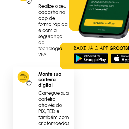
Realize o seu
cadastro no
app de
forma rápida
e com a
segurança
da
BAIXE JÁ O APP
tecnologia
GROOTBI
2FA
Monte sua
carteira
digital
Carregue sua
carteira
através do
PIX, TED e
também com
criptomoedas