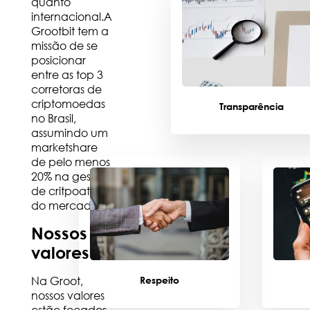
quanto
internacional.A
Grootbit tem a
missão de se
posicionar
entre as top 3
corretoras de
criptomoedas
Transparência
no Brasil,
assumindo um
marketshare
de pelo menos
20% na gestão
de critpoativos
do mercado.
Nossos
valores
Na Groot,
Respeito
nossos valores
estão focados